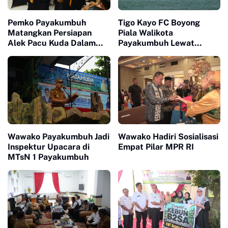
Pemko Payakumbuh
Tigo Kayo FC Boyong
Matangkan Persiapan
Piala Walikota
Alek Pacu Kuda Dalam
Payakumbuh Lewat
Rangka HUT RI ke 81
Drama Adu Pinalti
Wawako Payakumbuh Jadi
Wawako Hadiri Sosialisasi
Inspektur Upacara di
Empat Pilar MPR RI
MTsN 1 Payakumbuh