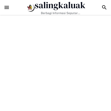
salingkaluak
l Jadi Kunci, Hj. Aida Dorong Nagari Aktif Pastikan Warga Miskin Tak 
Berbagi Informasi Seputar
Sumatera Barat Dan Informasi
Umum Lainnya Nasional Maupun
Internasional.