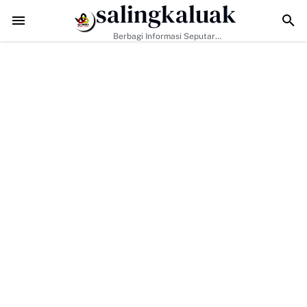
salingkaluak
n Hanya Tugas Pemerintah, H. Ilson Cong Dorong Keluarga dan Masy
Berbagi Informasi Seputar
Sumatera Barat Dan Informasi
Umum Lainnya Nasional Maupun
Internasional.