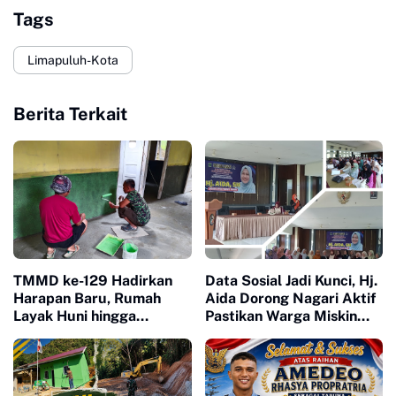
Tags
Limapuluh-Kota
Berita Terkait
TMMD ke-129 Hadirkan
Data Sosial Jadi Kunci, Hj.
Harapan Baru, Rumah
Aida Dorong Nagari Aktif
Layak Huni hingga
Pastikan Warga Miskin
Layanan Kesehatan Ubah
Tak Terlewat Bantuan
Kehidupan Warga Buluh
Kasok