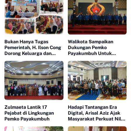
Bukan Hanya Tugas
Walikota Sampaikan
Pemerintah, H. Ilson Cong
Dukungan Pemko
Dorong Keluarga dan
Payakumbuh Untuk
Masyarakat Jadi Benteng
Pengurus Baru KONI Kota
Perlindungan Perempuan
Payakumbuh periode
dan Anak
2026-2030
Zulmaeta Lantik 17
Hadapi Tantangan Era
Pejabat di Lingkungan
Digital, Arisal Aziz Ajak
Pemko Payakumbuh
Masyarakat Perkuat Nilai
Empat Pilar MPR RI