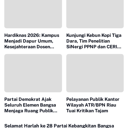
Hardiknas 2026: Kampus
Kunjungi Kebun Kopi Tiga
Menjadi Dapur Umum,
Dara, Tim Penelitian
Kesejahteraan Dosen
SiNergi PPNP dan CERI
Masuk Liang Lahat
Soroti Peran Perempuan
dalam Industri Kopi
Indonesia
Partai Demokrat Ajak
Pelayanan Publik Kantor
Seluruh Elemen Bangsa
Wilayah ATR/BPN Riau
Menjaga Ruang Publik
Tuai Kritikan Tajam
Yang Kondusif dan
Beradab
Selamat Harlah ke 28 Partai Kebangkitan Bangsa