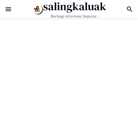
salingkaluak
D ke-129 Perkuat Ketangguhan Warga Buluh Kasok Hadapi Ancama
Berbagi Informasi Seputar
Sumatera Barat Dan Informasi
Umum Lainnya Nasional Maupun
Internasional.