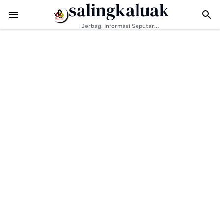
salingkaluak
TMMD ke-129 Tak Hanya Bangun Jalan, Bekali Warga Bu
Berbagi Informasi Seputar
Sumatera Barat Dan Informasi
Umum Lainnya Nasional Maupun
Internasional.