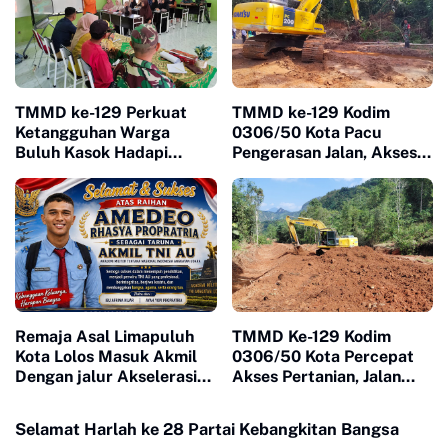
TMMD ke-129 Perkuat
TMMD ke-129 Kodim
Ketangguhan Warga
0306/50 Kota Pacu
Buluh Kasok Hadapi
Pengerasan Jalan, Akses
Ancaman Bencana
Warga Harau Kian
Mendekati Tuntas
Remaja Asal Limapuluh
TMMD Ke-129 Kodim
Kota Lolos Masuk Akmil
0306/50 Kota Percepat
Dengan jalur Akselerasi
Akses Pertanian, Jalan
Ketat
Baru Jadi Harapan Petani
Limapuluh Kota
Selamat Harlah ke 28 Partai Kebangkitan Bangsa