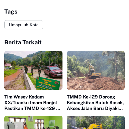
Tags
Limapuluh-Kota
Berita Terkait
Tim Wasev Kodam
TMMD Ke-129 Dorong
XX/Tuanku Imam Bonjol
Kebangkitan Buluh Kasok,
Pastikan TMMD ke-129 di
Akses Jalan Baru Diyakini
Limapuluh Kota Tepat
Percepat Pertumbuhan
Sasaran dan Berkualitas
Ekonomi Warga