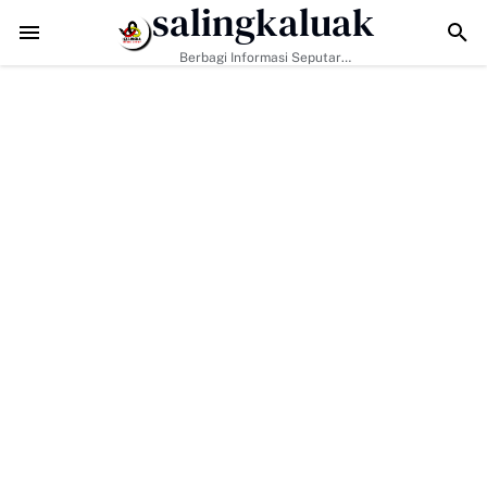
salingkaluak
ngan Era Digital, Arisal Aziz Ajak Masyarakat Perkuat Nilai Empat Pil
Berbagi Informasi Seputar
Sumatera Barat Dan Informasi
Umum Lainnya Nasional Maupun
Internasional.