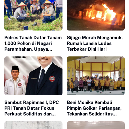
Polres Tanah Datar Tanam
Sijago Merah Mengamuk,
1.000 Pohon di Nagari
Rumah Lansia Ludes
Parambahan, Upaya
Terbakar Dini Hari
Mitigasi Bencana dan
Pelestarian Lingkungan
Sambut Rapimnas I, DPC
Beni Monika Kembali
PRI Tanah Datar Fokus
Pimpin Golkar Pariangan,
Perkuat Soliditas dan
Tekankan Solidaritas
Pelayanan Masyarakat
Sebagai Kunci
Kemenangan