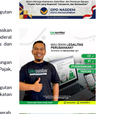
ngutan
askan
nderal
s dan
kungan
Pajak,
ngutan
gkatan
aerah,