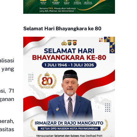
Selamat Hari Bhayangkara ke 80
isasi
 yang
si, 71
nganan
erah,
sitas