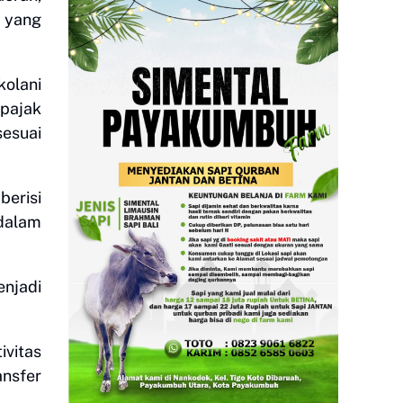
 yang
olani
pajak
sesuai
berisi
 dalam
enjadi
vitas
nsfer