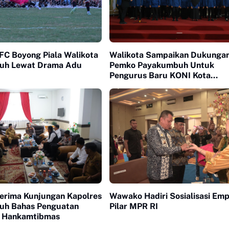
FC Boyong Piala Walikota
Walikota Sampaikan Dukunga
uh Lewat Drama Adu
Pemko Payakumbuh Untuk
Pengurus Baru KONI Kota
Payakumbuh periode 2026-2
Terima Kunjungan Kapolres
Wawako Hadiri Sosialisasi Em
uh Bahas Penguatan
Pilar MPR RI
 Hankamtibmas