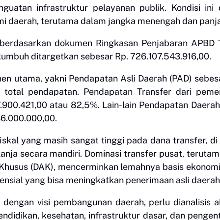
guatan infrastruktur pelayanan publik. Kondisi ini
i daerah, terutama dalam jangka menengah dan panj
, berdasarkan dokumen Ringkasan Penjabaran APBD 
umbuh ditargetkan sebesar Rp. 726.107.543.916,00.
nen utama, yakni Pendapatan Asli Daerah (PAD) sebes
i total pendapatan. Pendapatan Transfer dari peme
.900.421,00 atau 82,5%. Lain-lain Pendapatan Daera
536.000.000,00.
skal yang masih sangat tinggi pada dana transfer, d
a secara mandiri. Dominasi transfer pusat, terutam
Khusus (DAK), mencerminkan lemahnya basis ekonomi
tensial yang bisa meningkatkan penerimaan asli daerah
engan visi pembangunan daerah, perlu dianalisis a
endidikan, kesehatan, infrastruktur dasar, dan penge