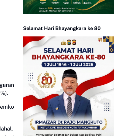
Selamat Hari Bhayangkara ke 80
garan
6%).
 Pemko
ahal,