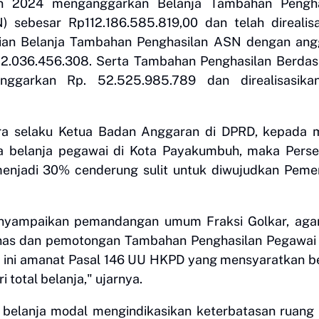
n 2024 menganggarkan Belanja Tambahan Pengha
 sebesar Rp112.186.585.819,00 dan telah direalis
cian Belanja Tambahan Penghasilan ASN dengan ang
 52.036.456.308. Serta Tambahan Penghasilan Berda
nggarkan Rp. 52.525.985.789 dan direalisasika
a selaku Ketua Badan Anggaran di DPRD, kepada m
ya belanja pegawai di Kota Payakumbuh, maka Pers
enjadi 30% cenderung sulit untuk diwujudkan Peme
enyampaikan pemandangan umum Fraksi Golkar, agar
nas dan pemotongan Tambahan Penghasilan Pegawai 
a ini amanat Pasal 146 UU HKPD yang mensyaratkan b
total belanja," ujarnya.
belanja modal mengindikasikan keterbatasan ruang 