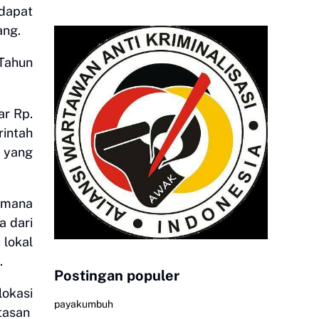
 dapat
ang.
Tahun
ar Rp.
rintah
h yang
i mana
a dari
 lokal
.
Postingan populer
lokasi
payakumbuh
ntasan