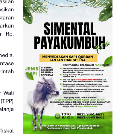
silan
asikan
garan
sarkan
n Rp.
edia,
entase
rintah
 Wali
(TPP)
elanja
fiskal