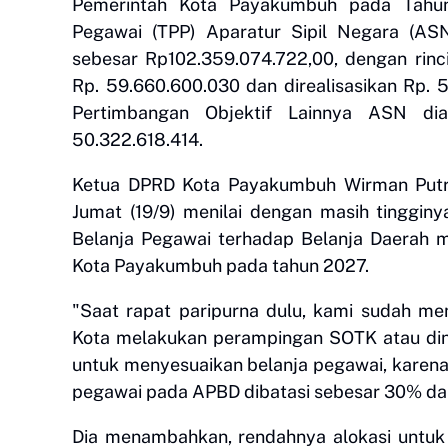
Pemerintah Kota Payakumbuh pada Tahu
Pegawai (TPP) Aparatur Sipil Negara (ASN)
sebesar Rp102.359.074.722,00, dengan rin
Rp. 59.660.600.030 dan direalisasikan Rp.
Pertimbangan Objektif Lainnya ASN dia
50.322.618.414.
Ketua DPRD Kota Payakumbuh Wirman Putr
Jumat (19/9) menilai dengan masih tinggin
Belanja Pegawai terhadap Belanja Daerah m
Kota Payakumbuh pada tahun 2027.
"Saat rapat paripurna dulu, kami sudah m
Kota melakukan perampingan SOTK atau di
untuk menyesuaikan belanja pegawai, karen
pegawai pada APBD dibatasi sebesar 30% dari 
Dia menambahkan, rendahnya alokasi untuk 