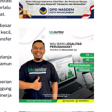
stasi
erlalu
at.
besar
kecil,
ansfer
elanja
namun
erian
ggung
inerja