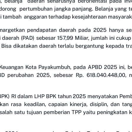
 belanja daerah seharusnya berorientasi pada inve
ndorong pertumbuhan jangka panjang. Belanja yang t
ai tambah anggaran terhadap kesejahteraan masyarak
enargetkan pendapatan daerah pada 2025 hanya se
 daerah (PAD) sebesar 157,99 Miliar, jumlah ini cukup 
 Bisa dikatakan daerah terlalu bergantung kepada tr
 Keuangan Kota Payakumbuh, pada APBD 2025 ini, b
BD perubahan 2025, sebesar Rp. 618.040.448,00, 
(BPK) RI dalam LHP BPK tahun 2025 menyatakan Pemb
rasa keadilan, capaian kinerja, disiplin, dan tan
lah satu tujuan pemberian TPP yaitu peningkatan k