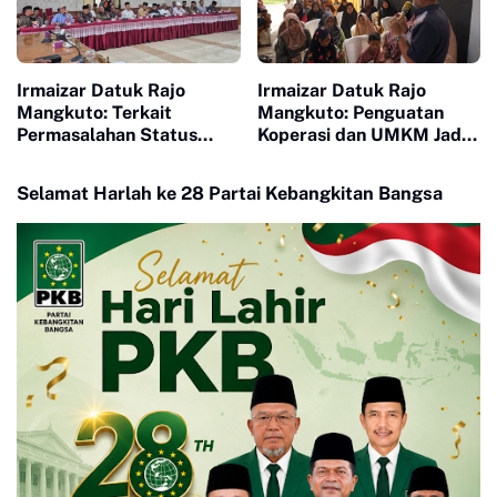
Irmaizar Datuk Rajo
Irmaizar Datuk Rajo
Mangkuto: Terkait
Mangkuto: Penguatan
Permasalahan Status
Koperasi dan UMKM Jadi
Tanah Ulayat dan
Kunci Menggerakkan
Pembangunan Pusat
Ekonomi Rakyat
Selamat Harlah ke 28 Partai Kebangkitan Bangsa
Pasar Payakumbuh, DPRD
Siap Memfasilitasi Pihak
Terkait Untuk Duduk Satu
Meja Mencari Jalan
Terbaik