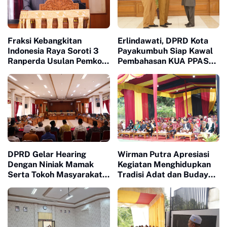
Fraksi Kebangkitan
Erlindawati, DPRD Kota
Indonesia Raya Soroti 3
Payakumbuh Siap Kawal
Ranperda Usulan Pemko
Pembahasan KUA PPAS
Payakumbuh
APBD 2027
DPRD Gelar Hearing
Wirman Putra Apresiasi
Dengan Niniak Mamak
Kegiatan Menghidupkan
Serta Tokoh Masyarakat
Tradisi Adat dan Budaya
dari Nagari Koto Nan
di Nagari Aua Kuniang
Godang dan Koto Nan
Ompek