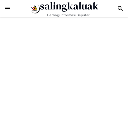
salingkaluak
s Pemerintah, H. Ilson Cong Dorong Keluarga dan Masyarakat Jadi 
Berbagi Informasi Seputar
Sumatera Barat Dan Informasi
Umum Lainnya Nasional Maupun
Internasional.