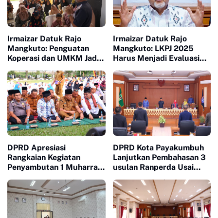
Irmaizar Datuk Rajo
Irmaizar Datuk Rajo
Mangkuto: Penguatan
Mangkuto: LKPJ 2025
Koperasi dan UMKM Jadi
Harus Menjadi Evaluasi
Kunci Menggerakkan
Nyata untuk Menjawab
Ekonomi Rakyat
Lesunya Ekonomi
Masyarakat
DPRD Apresiasi
DPRD Kota Payakumbuh
Rangkaian Kegiatan
Lanjutkan Pembahasan 3
Penyambutan 1 Muharram
usulan Ranperda Usai
Oleh Pemko Payakumbuh
Terima Tanggapan
Walikota Atas Pandangan
Fraksi fraksi