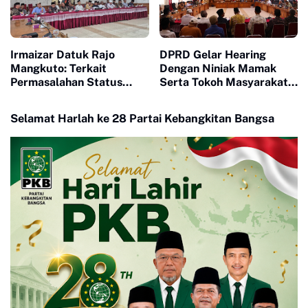
Irmaizar Datuk Rajo
DPRD Gelar Hearing
Mangkuto: Terkait
Dengan Niniak Mamak
Permasalahan Status
Serta Tokoh Masyarakat
Tanah Ulayat dan
dari Nagari Koto Nan
Pembangunan Pusat
Godang dan Koto Nan
Selamat Harlah ke 28 Partai Kebangkitan Bangsa
Pasar Payakumbuh, DPRD
Ompek
Siap Memfasilitasi Pihak
Terkait Untuk Duduk Satu
Meja Mencari Jalan
Terbaik