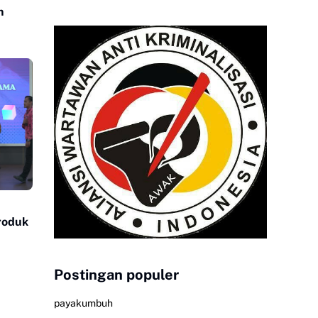
n
Produk
Postingan populer
payakumbuh