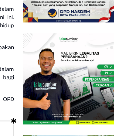
 dalam
 ini.
hidup
upakan
dalam
 bagi
a OPD