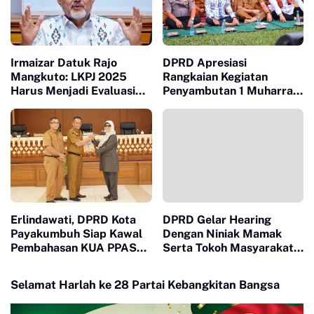
Irmaizar Datuk Rajo
DPRD Apresiasi
Mangkuto: LKPJ 2025
Rangkaian Kegiatan
Harus Menjadi Evaluasi
Penyambutan 1 Muharram
Nyata untuk Menjawab
Oleh Pemko Payakumbuh
Lesunya Ekonomi
Masyarakat
Erlindawati, DPRD Kota
DPRD Gelar Hearing
Payakumbuh Siap Kawal
Dengan Niniak Mamak
Pembahasan KUA PPAS
Serta Tokoh Masyarakat
APBD 2027
dari Nagari Koto Nan
Godang dan Koto Nan
Selamat Harlah ke 28 Partai Kebangkitan Bangsa
Ompek