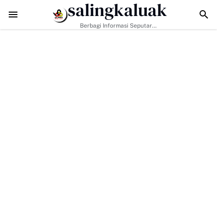
salingkaluak
Hanya Tugas Pemerintah, H. Ilson Cong Dorong Keluarga dan Masyar
Berbagi Informasi Seputar
Sumatera Barat Dan Informasi
Umum Lainnya Nasional Maupun
Internasional.