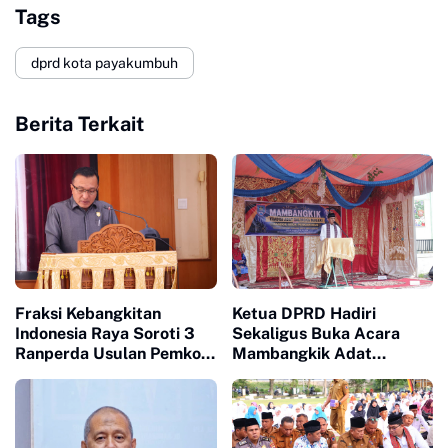
Tags
dprd kota payakumbuh
Berita Terkait
Fraksi Kebangkitan
Ketua DPRD Hadiri
Indonesia Raya Soroti 3
Sekaligus Buka Acara
Ranperda Usulan Pemko
Mambangkik Adat
Payakumbuh
Salingka Nagori di Koto
Nan Godang