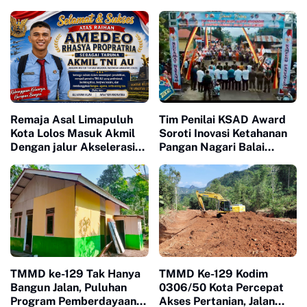
Warga Harau Kian
Kesadaran Warga soal
Mendekati Tuntas
Ketertiban
Remaja Asal Limapuluh
Tim Penilai KSAD Award
Kota Lolos Masuk Akmil
Soroti Inovasi Ketahanan
Dengan jalur Akselerasi
Pangan Nagari Balai
Ketat
Panjang, Kolaborasi
Warga Jadi Nilai Utama
TMMD ke-129 Tak Hanya
TMMD Ke-129 Kodim
Bangun Jalan, Puluhan
0306/50 Kota Percepat
Program Pemberdayaan
Akses Pertanian, Jalan