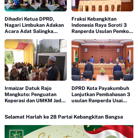
Dihadiri Ketua DPRD,
Fraksi Kebangkitan
Nagari Limbukan Adakan
Indonesia Raya Soroti 3
Acara Adat Salingka
Ranperda Usulan Pemko
Nagari Dengan Tema
Payakumbuh
Manjapuik Sumando
Irmaizar Datuk Rajo
DPRD Kota Payakumbuh
Mangkuto: Penguatan
Lanjutkan Pembahasan 3
Koperasi dan UMKM Jadi
usulan Ranperda Usai
Kunci Menggerakkan
Terima Tanggapan
Ekonomi Rakyat
Walikota Atas Pandangan
Selamat Harlah ke 28 Partai Kebangkitan Bangsa
Fraksi fraksi