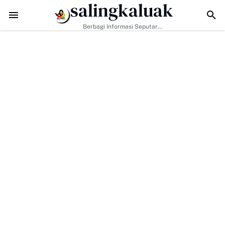
salingkaluak
Data Sosial Jadi Kunci, Hj. Aida Dorong Nagari Aktif Pastikan Warga M
Berbagi Informasi Seputar
Sumatera Barat Dan Informasi
Umum Lainnya Nasional Maupun
Internasional.