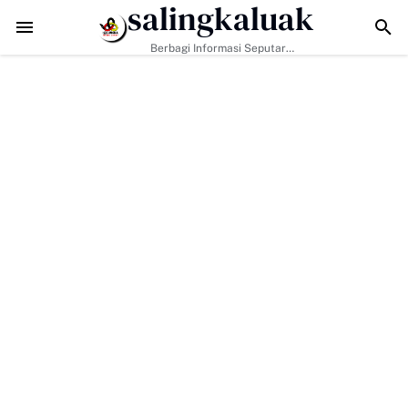
salingkaluak
Data Sosial Jadi Kunci, Hj. Aida Dorong Nagari Aktif Pastikan Wa
Berbagi Informasi Seputar
Sumatera Barat Dan Informasi
Umum Lainnya Nasional Maupun
Internasional.