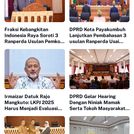
Fraksi Kebangkitan
DPRD Kota Payakumbuh
Indonesia Raya Soroti 3
Lanjutkan Pembahasan 3
Ranperda Usulan Pemko
usulan Ranperda Usai
Payakumbuh
Terima Tanggapan
Walikota Atas Pandangan
Fraksi fraksi
Irmaizar Datuk Rajo
DPRD Gelar Hearing
Mangkuto: LKPJ 2025
Dengan Niniak Mamak
Harus Menjadi Evaluasi
Serta Tokoh Masyarakat
Nyata untuk Menjawab
dari Nagari Koto Nan
Lesunya Ekonomi
Godang dan Koto Nan
Masyarakat
Ompek