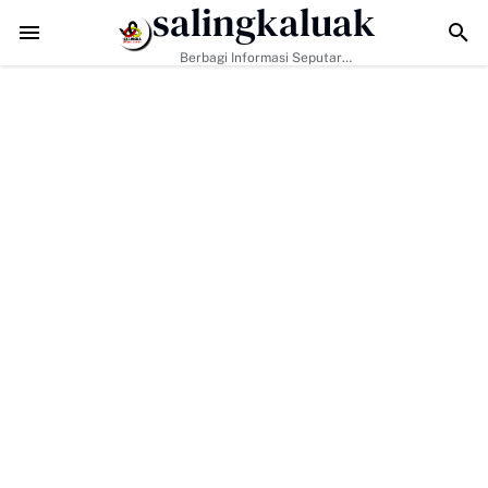
salingkaluak
Hadapi Tantangan Era Digital, Arisal Aziz Ajak Masyarakat Perkuat Nil
Berbagi Informasi Seputar
Sumatera Barat Dan Informasi
Umum Lainnya Nasional Maupun
Internasional.