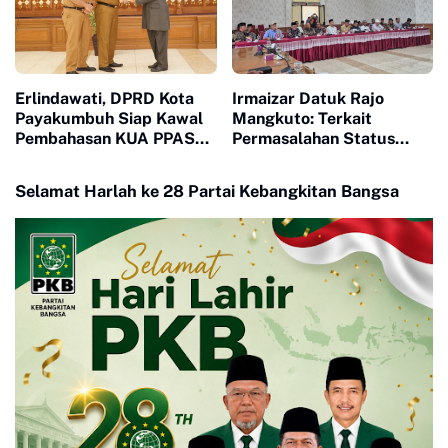
Erlindawati, DPRD Kota
Irmaizar Datuk Rajo
Payakumbuh Siap Kawal
Mangkuto: Terkait
Pembahasan KUA PPAS
Permasalahan Status
APBD 2027
Tanah Ulayat dan
Pembangunan Pusat
Selamat Harlah ke 28 Partai Kebangkitan Bangsa
Pasar Payakumbuh, DPRD
Siap Memfasilitasi Pihak
Terkait Untuk Duduk Satu
Meja Mencari Jalan
Terbaik