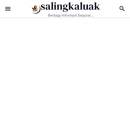
salingkaluak
Data Sosial Jadi Kunci, Hj. Aida Dorong Nagari Aktif Pastikan Warga M
Berbagi Informasi Seputar
Sumatera Barat Dan Informasi
Umum Lainnya Nasional Maupun
Internasional.