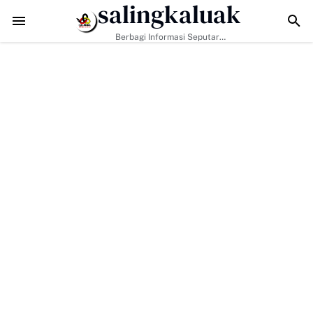
salingkaluak
TMMD ke-129 Tak Hanya Bangun Jalan, Bekali Warga Buluh Kas
Berbagi Informasi Seputar
Sumatera Barat Dan Informasi
Umum Lainnya Nasional Maupun
Internasional.