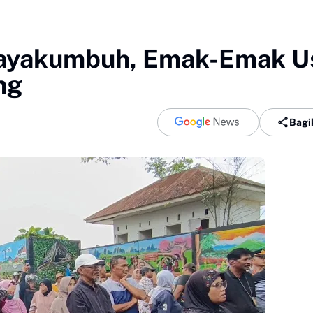
Payakumbuh, Emak-Emak U
ng
Bagi