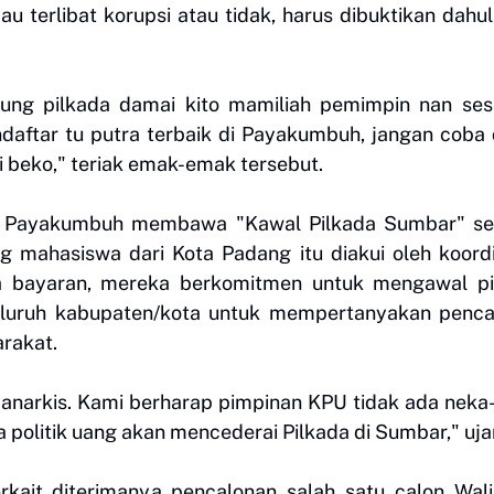
 terlibat korupsi atau tidak, harus dibuktikan dahu
ng pilkada damai kito mamiliah pemimpin nan sesu
aftar tu putra terbaik di Payakumbuh, jangan coba 
ai beko," teriak emak-emak tersebut.
a Payakumbuh membawa "Kawal Pilkada Sumbar" se
g mahasiswa dari Kota Padang itu diakui oleh koord
a bayaran, mereka berkomitmen untuk mengawal pi
eluruh kabupaten/kota untuk mempertanyakan penca
rakat.
 anarkis. Kami berharap pimpinan KPU tidak ada neka
a politik uang akan mencederai Pilkada di Sumbar," uja
kait diterimanya pencalonan salah satu calon Wal