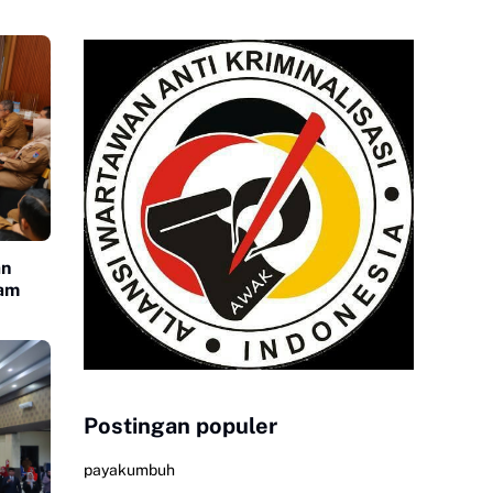
an
lam
Postingan populer
payakumbuh