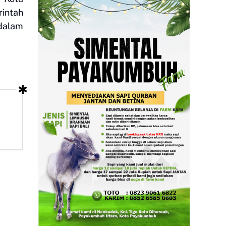
intah
dalam