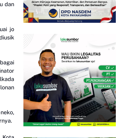
lu dan
ai jo
diusik
bagai
inator
lkada
lonan
-neko,
rnya.
i Kota