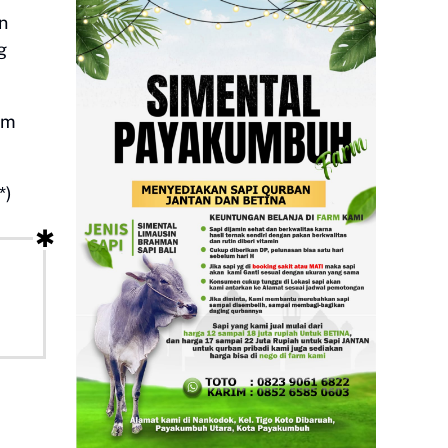
n
g
am
*)