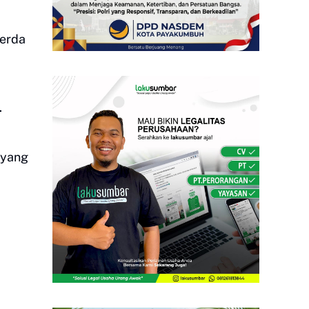
perda
.
 yang