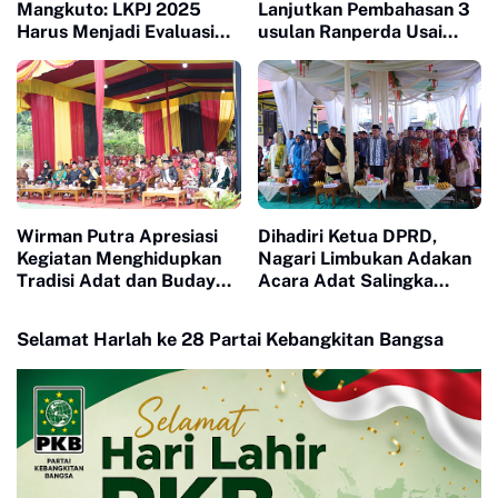
Mangkuto: LKPJ 2025
Lanjutkan Pembahasan 3
Harus Menjadi Evaluasi
usulan Ranperda Usai
Nyata untuk Menjawab
Terima Tanggapan
Lesunya Ekonomi
Walikota Atas Pandangan
Masyarakat
Fraksi fraksi
Wirman Putra Apresiasi
Dihadiri Ketua DPRD,
Kegiatan Menghidupkan
Nagari Limbukan Adakan
Tradisi Adat dan Budaya
Acara Adat Salingka
di Nagari Aua Kuniang
Nagari Dengan Tema
Manjapuik Sumando
Selamat Harlah ke 28 Partai Kebangkitan Bangsa