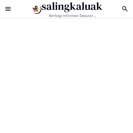
salingkaluak
angan Era Digital, Arisal Aziz Ajak Masyarakat Perkuat Nilai Empat Pi
Berbagi Informasi Seputar
Sumatera Barat Dan Informasi
Umum Lainnya Nasional Maupun
Internasional.