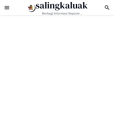
salingkaluak
TMMD ke-129 Tak Hanya Bangun Jalan, Bekali Warga Buluh Kaso
Berbagi Informasi Seputar
Sumatera Barat Dan Informasi
Umum Lainnya Nasional Maupun
Internasional.