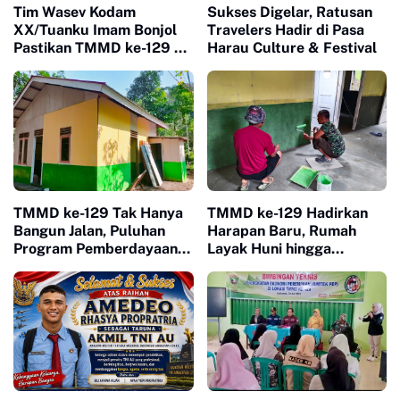
Tim Wasev Kodam
Sukses Digelar, Ratusan
XX/Tuanku Imam Bonjol
Travelers Hadir di Pasa
Pastikan TMMD ke-129 di
Harau Culture & Festival
Limapuluh Kota Tepat
Sasaran dan Berkualitas
TMMD ke-129 Tak Hanya
TMMD ke-129 Hadirkan
Bangun Jalan, Puluhan
Harapan Baru, Rumah
Program Pemberdayaan
Layak Huni hingga
Warga Berjalan Serentak
Layanan Kesehatan Ubah
di Buluh Kasok
Kehidupan Warga Buluh
Kasok