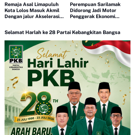
Remaja Asal Limapuluh
Perempuan Sarilamak
Kota Lolos Masuk Akmil
Didorong Jadi Motor
Dengan jalur Akselerasi
Penggerak Ekonomi
Ketat
Keluarga Lewat Bimtek
PEP
Selamat Harlah ke 28 Partai Kebangkitan Bangsa