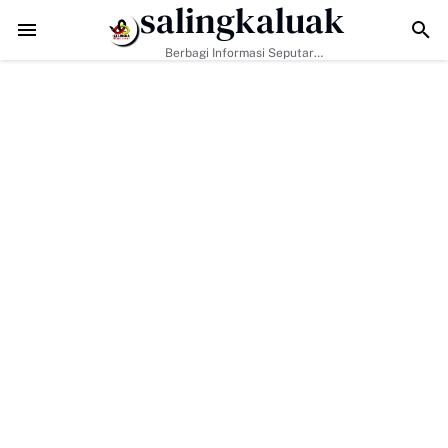
salingkaluak
 Hanya Tugas Pemerintah, H. Ilson Cong Dorong Keluarga dan Masyar
Berbagi Informasi Seputar
Sumatera Barat Dan Informasi
Umum Lainnya Nasional Maupun
Internasional.