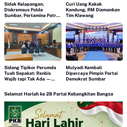
Sidak Kelapangan,
Curi Uang Kakak
Diskremsus Polda
Kandung, RM Diamankan
Sumbar, Pertamina Patra
Tim Klewang
Niaga dan Hiswana Migas
Pastikan Distribusi BBM
Tepat Sasaran
Sidang Tipikor Perumda
Mulyadi Kembali
Tuah Sepakat: Renbis
Dipercaya Pimpin Partai
Wajib tapi Tak Ada —
Demokrat Sumbar
Dokumen Rp4 Miliar
Dipertanyakan, Saksi
Selamat Harlah ke 28 Partai Kebangkitan Bangsa
Mangkir karena 'Biaya
Transport'"