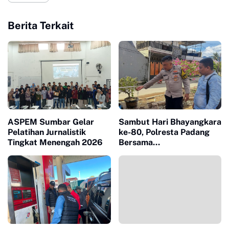
Berita Terkait
ASPEM Sumbar Gelar
Sambut Hari Bhayangkara
Pelatihan Jurnalistik
ke-80, Polresta Padang
Tingkat Menengah 2026
Bersama
Bhabinkamtibmas Surau
Gadang Bangun Sumur
Bor untuk Warga
Terdampak Bencana