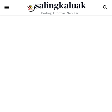
salingkaluak
TMMD ke-129 Tak Hanya Bangun Jalan, Bekali Warga Buluh Kasok 
Berbagi Informasi Seputar
Sumatera Barat Dan Informasi
Umum Lainnya Nasional Maupun
Internasional.