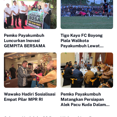
Pemko Payakumbuh
Tigo Kayo FC Boyong
Luncurkan Inovasi
Piala Walikota
GEMPITA BERSAMA
Payakumbuh Lewat
Drama Adu Pinalti
Wawako Hadiri Sosialisasi
Pemko Payakumbuh
Empat Pilar MPR RI
Matangkan Persiapan
Alek Pacu Kuda Dalam
Rangka HUT RI ke 81