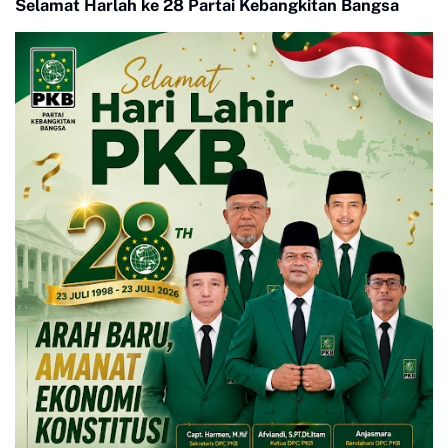
Selamat Harlah ke 28 Partai Kebangkitan Bangsa
Kasok