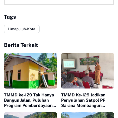
Tags
Limapuluh-Kota
Berita Terkait
TMMD ke-129 Tak Hanya
TMMD Ke-129 Jadikan
Bangun Jalan, Puluhan
Penyuluhan Satpol PP
Program Pemberdayaan
Sarana Membangun
Warga Berjalan Serentak
Kesadaran Warga soal
di Buluh Kasok
Ketertiban