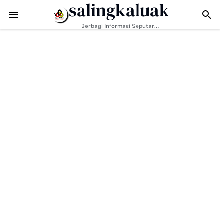
salingkaluak
njungan Kapolres Payakumbuh Bahas Penguatan Kerjasama Hankamt
Berbagi Informasi Seputar
Sumatera Barat Dan Informasi
Umum Lainnya Nasional Maupun
Internasional.