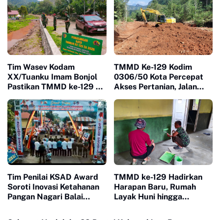
Tim Wasev Kodam
TMMD Ke-129 Kodim
XX/Tuanku Imam Bonjol
0306/50 Kota Percepat
Pastikan TMMD ke-129 di
Akses Pertanian, Jalan
Limapuluh Kota Tepat
Baru Jadi Harapan Petani
Sasaran dan Berkualitas
Limapuluh Kota
Tim Penilai KSAD Award
TMMD ke-129 Hadirkan
Soroti Inovasi Ketahanan
Harapan Baru, Rumah
Pangan Nagari Balai
Layak Huni hingga
Panjang, Kolaborasi
Layanan Kesehatan Ubah
Warga Jadi Nilai Utama
Kehidupan Warga Buluh