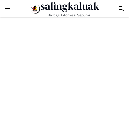
salingkaluak
rga Miskin Tak Terlewat Bantuan
TMMD ke-129 Kodim 0306/50 Kota Tak 
Berbagi Informasi Seputar
Sumatera Barat Dan Informasi
Umum Lainnya Nasional Maupun
Internasional.