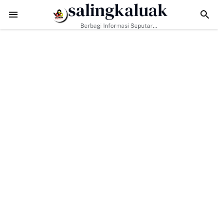
salingkaluak
TMMD ke-129 Tak Hanya Bangun Jalan, Bekali Warga Buluh Ka
Berbagi Informasi Seputar
Sumatera Barat Dan Informasi
Umum Lainnya Nasional Maupun
Internasional.