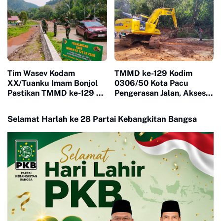
Tim Wasev Kodam
TMMD ke-129 Kodim
XX/Tuanku Imam Bonjol
0306/50 Kota Pacu
Pastikan TMMD ke-129 di
Pengerasan Jalan, Akses
Limapuluh Kota Tepat
Warga Harau Kian
Sasaran dan Berkualitas
Mendekati Tuntas
Selamat Harlah ke 28 Partai Kebangkitan Bangsa