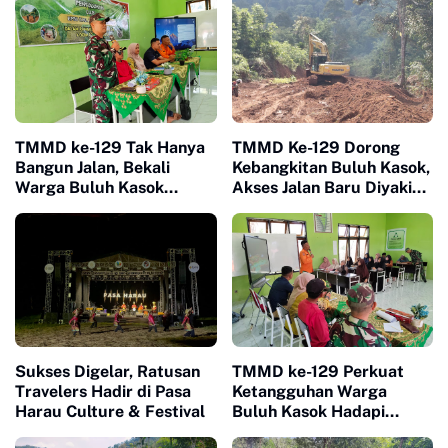
TMMD ke-129 Tak Hanya
TMMD Ke-129 Dorong
Bangun Jalan, Bekali
Kebangkitan Buluh Kasok,
Warga Buluh Kasok
Akses Jalan Baru Diyakini
dengan Kesiapsiagaan
Percepat Pertumbuhan
Bencana
Ekonomi Warga
Sukses Digelar, Ratusan
TMMD ke-129 Perkuat
Travelers Hadir di Pasa
Ketangguhan Warga
Harau Culture & Festival
Buluh Kasok Hadapi
Ancaman Bencana