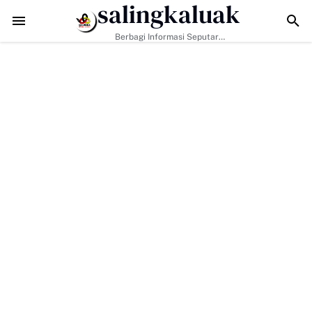
salingkaluak
9 Tak Hanya Bangun Jalan, Bekali Warga Buluh Kasok dengan Kesia
Berbagi Informasi Seputar
Sumatera Barat Dan Informasi
Umum Lainnya Nasional Maupun
Internasional.