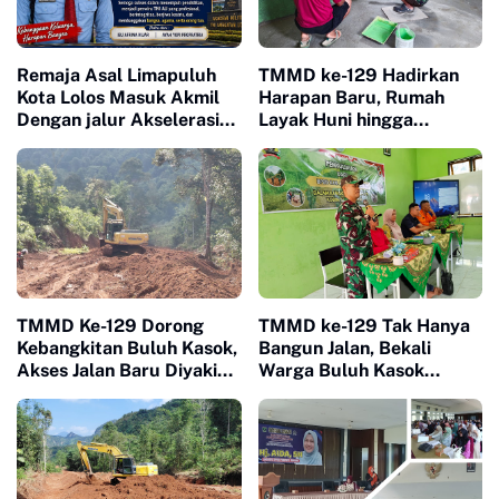
Remaja Asal Limapuluh
TMMD ke-129 Hadirkan
Kota Lolos Masuk Akmil
Harapan Baru, Rumah
Dengan jalur Akselerasi
Layak Huni hingga
Ketat
Layanan Kesehatan Ubah
Kehidupan Warga Buluh
Kasok
TMMD Ke-129 Dorong
TMMD ke-129 Tak Hanya
Kebangkitan Buluh Kasok,
Bangun Jalan, Bekali
Akses Jalan Baru Diyakini
Warga Buluh Kasok
Percepat Pertumbuhan
dengan Kesiapsiagaan
Ekonomi Warga
Bencana