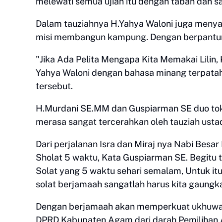
melewati semua ujian itu dengan tabah dan sa
Dalam tauziahnya H.Yahya Waloni juga meny
misi membangun kampung. Dengan berpantun
"Jika Ada Pelita Mengapa Kita Memakai Lilin,
Yahya Waloni dengan bahasa minang terpatah
tersebut.
H.Murdani SE.MM dan Guspiarman SE duo toko
merasa sangat tercerahkan oleh tauziah usta
Dari perjalanan Isra dan Miraj nya Nabi Bes
Sholat 5 waktu, Kata Guspiarman SE. Begitu t
Solat yang 5 waktu sehari semalam, Untuk i
solat berjamaah sangatlah harus kita gaungk
Dengan berjamaah akan memperkuat ukhuwah k
DPRD Kabupaten Agam dari darah Pemilihan