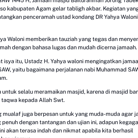
d SAW 1445 H, Jamaah masjid Baiturahman Jorong Tabe
o kabupaten Agam gelar tabligh akbar. Kegiatan yan
atangkan penceramah ustad kondang DR Yahya Waloni 
hya Waloni memberikan tauziah yang tegas dan menye
amah dengan bahasa lugas dan mudah dicerna jamaah
t isya itu, Ustadz H. Yahya waloni mengingatkan jamaa
 SAW, yaitu bagaimana perjalanan nabi Muhammad SAW
am.
 untuk selalu meramaikan masjid, karena di masjid ba
n taqwa kepada Allah Swt.
g mualaf juga berpesan untuk yang muda-muda agar j
penuh dengan tantangan dan ujian ini, adapun kegaga
ni akan terasa indah dan nikmat apabila kita berhasil