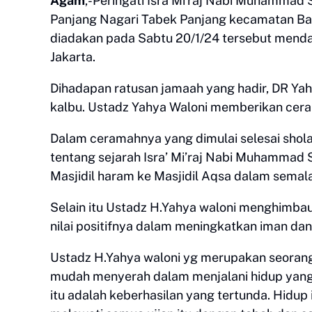
Agam
,-Peringati Isra Mi'raj Nabi Muhamma
Panjang Nagari Tabek Panjang kecamatan Bas
diadakan pada Sabtu 20/1/24 tersebut mend
Jakarta.
Dihadapan ratusan jamaah yang hadir, DR Ya
kalbu. Ustadz Yahya Waloni memberikan cer
Dalam ceramahnya yang dimulai selesai shola
tentang sejarah Isra’ Mi’raj Nabi Muhammad
Masjidil haram ke Masjidil Aqsa dalam semal
Selain itu Ustadz H.Yahya waloni menghimbau
nilai positifnya dalam meningkatkan iman da
Ustadz H.Yahya waloni yg merupakan seoran
mudah menyerah dalam menjalani hidup yang 
itu adalah keberhasilan yang tertunda. Hidup i