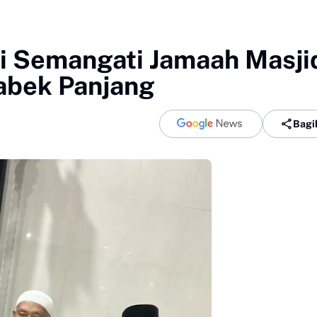
i Semangati Jamaah Masji
abek Panjang
Bagi