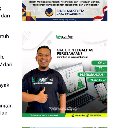
k
g
dari
ntuh
.
h,
 dari
nyak
angan
lan