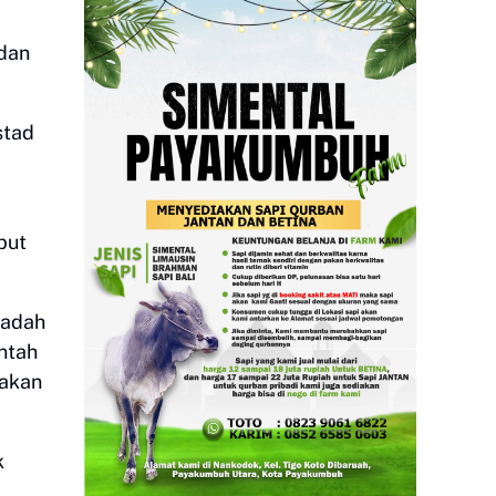
 dan
.
stad
but
badah
intah
nakan
k