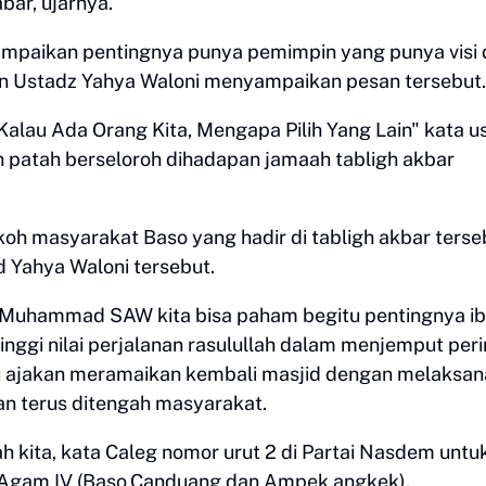
bar, ujarnya.
ampaikan pentingnya punya pemimpin yang punya visi
 Ustadz Yahya Waloni menyampaikan pesan tersebut
 Kalau Ada Orang Kita, Mengapa Pilih Yang Lain" kata u
 patah berseloroh dihadapan jamaah tabligh akbar
h masyarakat Baso yang hadir di tabligh akbar terse
d Yahya Waloni tersebut.
ar Muhammad SAW kita bisa paham begitu pentingnya i
inggi nilai perjalanan rasulullah dalam menjemput per
tu ajakan meramaikan kembali masjid dengan melaksa
an terus ditengah masyarakat.
ita, kata Caleg nomor urut 2 di Partai Nasdem untu
 Agam IV (Baso,Canduang,dan Ampek angkek).