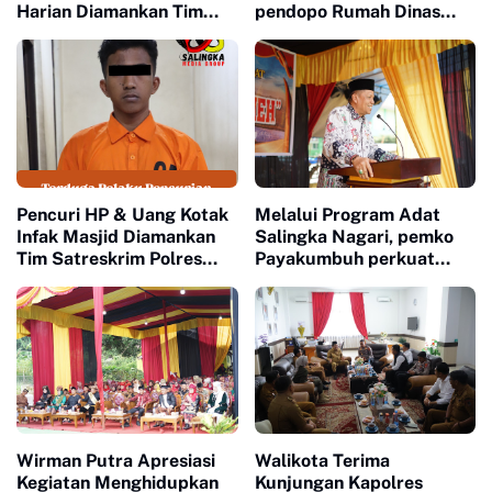
Harian Diamankan Tim
pendopo Rumah Dinas
Satreskrim Polres
Walikota
Payakumbuh
Pencuri HP & Uang Kotak
Melalui Program Adat
Infak Masjid Diamankan
Salingka Nagari, pemko
Tim Satreskrim Polres
Payakumbuh perkuat
Payakumbuh
Pelestarian Adat Dan
Budaya Minangkabau
Wirman Putra Apresiasi
Walikota Terima
Kegiatan Menghidupkan
Kunjungan Kapolres