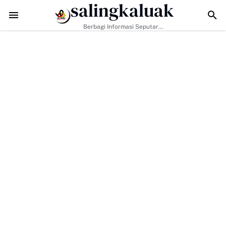
salingkaluak
TMMD Ke-129 Jadikan Penyuluhan Satpol PP Sarana Membangun Kes
Berbagi Informasi Seputar
Sumatera Barat Dan Informasi
Umum Lainnya Nasional Maupun
Internasional.