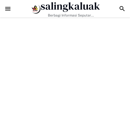
salingkaluak
Data Sosial Jadi Kunci, Hj. Aida Dorong Nagari Aktif Pastikan Warg
Berbagi Informasi Seputar
Sumatera Barat Dan Informasi
Umum Lainnya Nasional Maupun
Internasional.