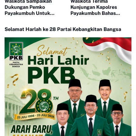
Walikota Sampaikan
Walikota Terima
Dukungan Pemko
Kunjungan Kapolres
Payakumbuh Untuk
Payakumbuh Bahas
Pengurus Baru KONI Kota
Penguatan Kerjasama
Payakumbuh periode
Hankamtibmas
Selamat Harlah ke 28 Partai Kebangkitan Bangsa
2026-2030