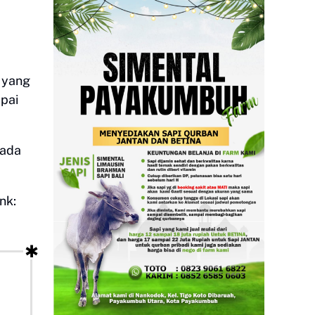
a yang
pai
 ada
nk: