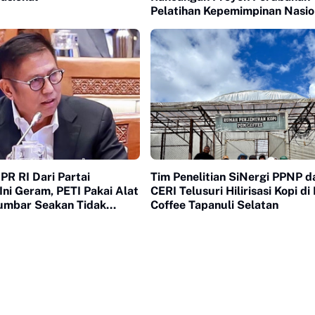
Pelatihan Kepemimpinan Nasio
R RI Dari Partai
Tim Penelitian SiNergi PPNP d
ni Geram, PETI Pakai Alat
CERI Telusuri Hilirisasi Kopi d
Sumbar Seakan Tidak
Coffee Tapanuli Selatan
h Hukum