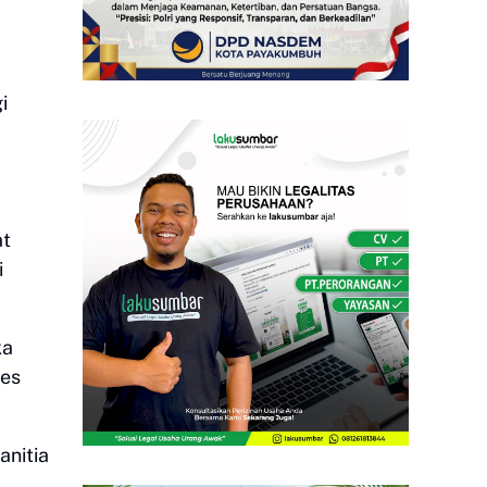
i
at
i
ka
res
anitia