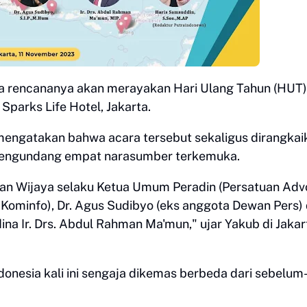
sia rencananya akan merayakan Hari Ulang Tahun (HUT)
parks Life Hotel, Jakarta.
 mengatakan bahwa acara tersebut sekaligus dirangkai
mengundang empat narasumber terkemuka.
rman Wijaya selaku Ketua Umum Peradin (Persatuan Adv
li Kominfo), Dr. Agus Sudibyo (eks anggota Dewan Pers)
na Ir. Drs. Abdul Rahman Ma'mun," ujar Yakub di Jakar
nesia kali ini sengaja dikemas berbeda dari sebelum