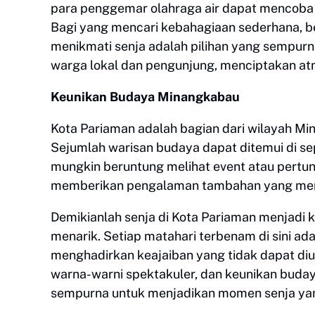
para penggemar olahraga air dapat mencoba su
Bagi yang mencari kebahagiaan sederhana, be
menikmati senja adalah pilihan yang sempurna
warga lokal dan pengunjung, menciptakan at
Keunikan Budaya Minangkabau
Kota Pariaman adalah bagian dari wilayah Mi
Sejumlah warisan budaya dapat ditemui di se
mungkin beruntung melihat event atau pertunju
memberikan pengalaman tambahan yang me
Demikianlah senja di Kota Pariaman menjadi
menarik. Setiap matahari terbenam di sini ad
menghadirkan keajaiban yang tidak dapat di
warna-warni spektakuler, dan keunikan bud
sempurna untuk menjadikan momen senja yan