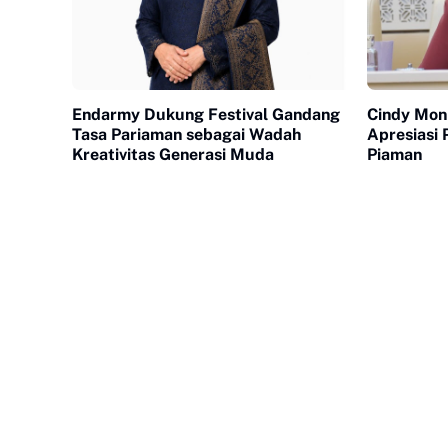
Endarmy Dukung Festival Gandang
Cindy Moni
Tasa Pariaman sebagai Wadah
Apresiasi 
Kreativitas Generasi Muda
Piaman