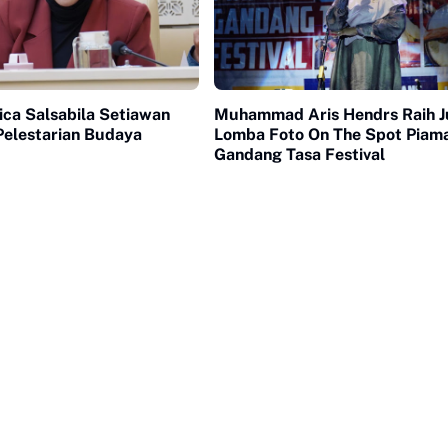
ca Salsabila Setiawan
Muhammad Aris Hendrs Raih Ju
Pelestarian Budaya
Lomba Foto On The Spot Piam
Gandang Tasa Festival