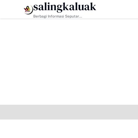
salingkaluak
HEADLINE
Berbagi Informasi Seputar
Sumatera Barat Dan Informasi
Umum Lainnya Nasional Maupun
Internasional.