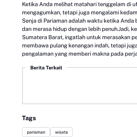
Ketika Anda melihat matahari tenggelam di u
mengagumkan, tetapi juga mengalami kedama
Senja di Pariaman adalah waktu ketika Anda 
dan merasa hidup dengan lebih penuh.Jadi, k
Sumatera Barat, ingatlah untuk merasakan pe
membawa pulang kenangan indah, tetapi jug
pengalaman yang memberi makna pada perja
Berita Terkait
Tags
pariaman
wisata