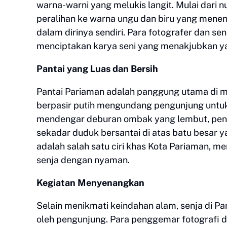
warna-warni yang melukis langit. Mulai dar
peralihan ke warna ungu dan biru yang menen
dalam dirinya sendiri. Para fotografer dan sen
menciptakan karya seni yang menakjubkan 
Pantai yang Luas dan Bersih
Pantai Pariaman adalah panggung utama di man
berpasir putih mengundang pengunjung untuk 
mendengar deburan ombak yang lembut, pengu
sekadar duduk bersantai di atas batu besar ya
adalah salah satu ciri khas Kota Pariaman,
senja dengan nyaman.
Kegiatan Menyenangkan
Selain menikmati keindahan alam, senja di 
oleh pengunjung. Para penggemar fotografi