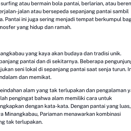
rfing atau bermain bola pantai, berlarian, atau bere
rjalan-jalan atau bersepeda sepanjang pantai sambil
. Pantai ini juga sering menjadi tempat berkumpul bag
mosfer yang hidup dan ramah.
nangkabau yang kaya akan budaya dan tradisi unik.
panjang pantai dan di sekitarnya. Beberapa pengunjun
kan seni lokal di sepanjang pantai saat senja turun. In
ndalam dan memikat.
 keindahan alam yang tak terlupakan dan pengalaman 
alah pengingat bahwa alam memiliki cara untuk
ungkapkan dengan kata-kata. Dengan pantai yang luas,
aya Minangkabau, Pariaman menawarkan kombinasi
g tak terlupakan.