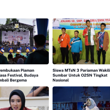
Pembukaan Piaman
Siswa MTsN 3 Pariaman Wakil
asa Festival, Budaya
Sumbar Untuk O2SN Tingkat
embali Bergema
Nasional