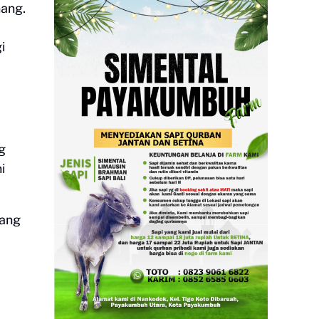
nang.
i
g
i
yang