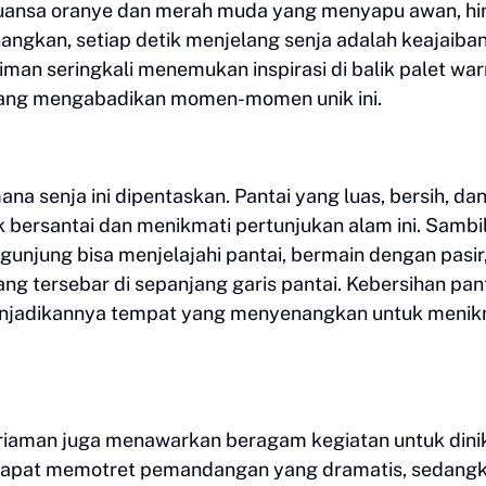
i nuansa oranye dan merah muda yang menyapu awan, h
angkan, setiap detik menjelang senja adalah keajaiba
iman seringkali menemukan inspirasi di balik palet warn
yang mengabadikan momen-momen unik ini.
a senja ini dipentaskan. Pantai yang luas, bersih, da
bersantai dan menikmati pertunjukan alam ini. Sambi
njung bisa menjelajahi pantai, bermain dengan pasir,
ng tersebar di sepanjang garis pantai. Kebersihan pan
 menjadikannya tempat yang menyenangkan untuk menik
Pariaman juga menawarkan beragam kegiatan untuk dini
 dapat memotret pemandangan yang dramatis, sedang