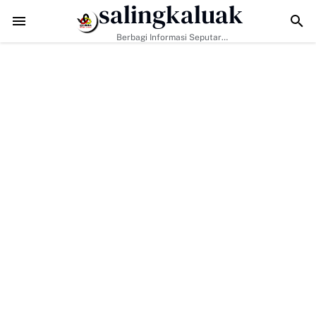
salingkaluak
MMD ke-129 Kodim 0306/50 Kota Pacu Pengerasan Jalan, Akses Warg
Berbagi Informasi Seputar
Sumatera Barat Dan Informasi
Umum Lainnya Nasional Maupun
Internasional.