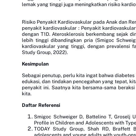
lemak yang tinggi juga meningkatkan risiko kardiov
Risiko Penyakit Kardiovaskular pada Anak dan Re
penyakit kardiovaskular
: Penyakit kardiovaskul
dengan T1D. Aterosklerosis berkembang sejak dini
lebih tinggi dibandingkan pria (Smigoc Schweige
kardiovaskular yang tinggi, dengan prevalensi
Study Group, 2022).
Kesimpulan
Sebagai penutup, perlu kita ingat bahwa diabete
edukasi, dan tindakan pencegahan yang tepat, ki
penyakit ini. Saatnya kita bersama-sama beraks
kita.
Daftar Referensi
Smigoc Schweiger D, Battelino T, Groselj U
Profile in Children and Adolescents with Type 
TODAY Study Group, Shah RD, Braffett BH,
adolescents and young adults with youth-onse