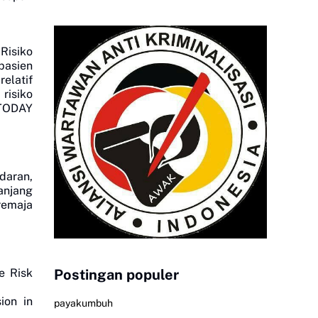
 Risiko
pasien
elatif
risiko
(TODAY
daran,
anjang
remaja
Postingan populer
e Risk
ion in
payakumbuh