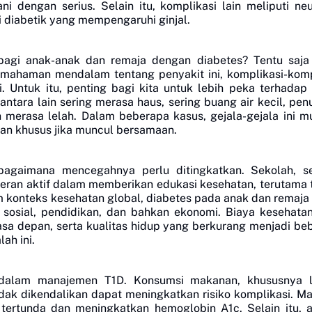
 dengan serius. Selain itu, komplikasi lain meliputi neu
i diabetik yang mempengaruhi ginjal.
agi anak-anak dan remaja dengan diabetes? Tentu saja 
mahaman mendalam tentang penyakit ini, komplikasi-komp
.
Untuk itu, penting bagi kita untuk lebih peka terhadap 
antara lain sering merasa haus, sering buang air kecil, pe
 merasa lelah. Dalam beberapa kasus, gejala-gejala ini m
an khusus jika muncul bersamaan.
a bagaimana mencegahnya perlu ditingkatkan. Sekolah, s
eran aktif dalam memberikan edukasi kesehatan, terutama t
 konteks kesehatan global, diabetes pada anak dan remaja
 sosial, pendidikan, dan bahkan ekonomi. Biaya kesehata
masa depan, serta kualitas hidup yang berkurang menjadi be
ah ini.
ma dalam manajemen T1D. Konsumsi makanan, khususnya 
idak dikendalikan dapat meningkatkan risiko komplikasi. M
tertunda dan meningkatkan hemoglobin A1c. Selain itu, 