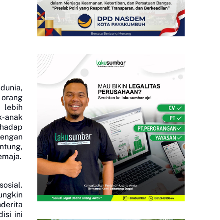
dunia,
 orang
 lebih
k-anak
rhadap
dengan
antung,
emaja.
osial.
ungkin
derita
isi ini