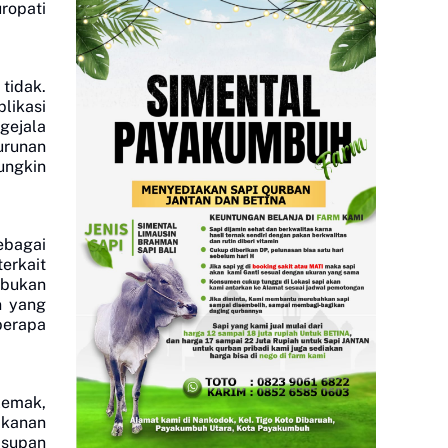
ropati
tidak.
likasi
gejala
nurunan
ungkin
ebagai
erkait
 bukan
n yang
berapa
lemak,
akanan
asupan