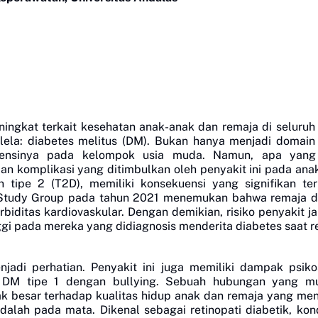
ngkat terkait kesehatan anak-anak dan remaja di seluruh 
lela: diabetes melitus (DM). Bukan hanya menjadi domain
alensinya pada kelompok usia muda. Namun, apa yang
n komplikasi yang ditimbulkan oleh penyakit ini pada ana
n tipe 2 (T2D), memiliki konsekuensi yang signifikan te
 Study Group pada tahun 2021 menemukan bahwa remaja 
rbiditas kardiovaskular. Dengan demikian, risiko penyakit j
nggi pada mereka yang didiagnosis menderita diabetes saat r
jadi perhatian. Penyakit ini juga memiliki dampak psikos
 DM tipe 1 dengan bullying. Sebuah hubungan yang m
ak besar terhadap kualitas hidup anak dan remaja yang men
dalah pada mata. Dikenal sebagai retinopati diabetik, kond