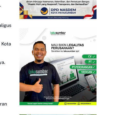
r
ligus
 Kota
ya.
uran