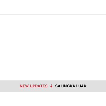
TMMD Ke-129 Jadikan Penyuluhan Satpol
NEW UPDATES
SALINGKA LUAK