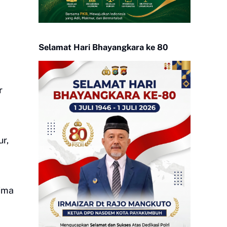
Selamat Hari Bhayangkara ke 80
r
r,
ima