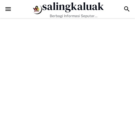
salingkaluak
Data Sosial Jadi Kunci, Hj. Aida Dorong Nagari Aktif Pastikan Warga
Berbagi Informasi Seputar
Sumatera Barat Dan Informasi
Umum Lainnya Nasional Maupun
Internasional.