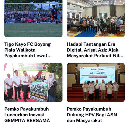
Tigo Kayo FC Boyong
Hadapi Tantangan Era
Piala Walikota
Digital, Arisal Aziz Ajak
Payakumbuh Lewat
Masyarakat Perkuat Nilai
Drama Adu Pinalti
Empat Pilar MPR RI
Pemko Payakumbuh
Pemko Payakumbuh
Luncurkan Inovasi
Dukung HPV Bagi ASN
GEMPITA BERSAMA
dan Masyarakat