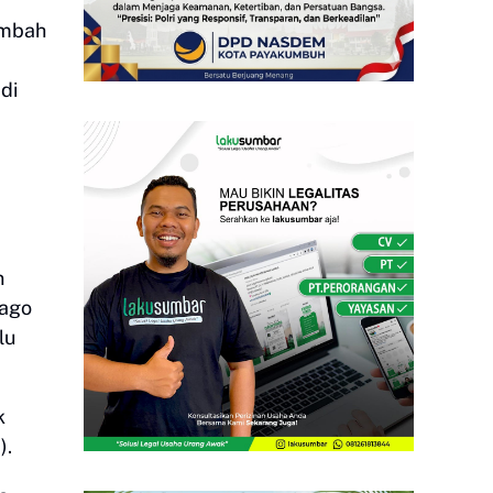
imbah
di
n
bago
lu
k
A).