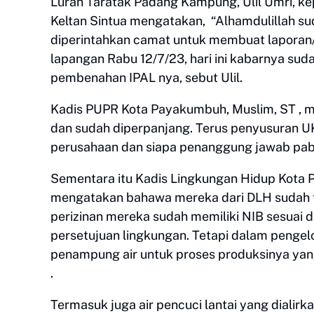
Lurah Taratak Padang Kampung, Ulil Umri, k
Keltan Sintua mengatakan, “Alhamdulillah su
diperintahkan camat untuk membuat laporan/s
lapangan Rabu 12/7/23, hari ini kabarnya sud
pembenahan IPAL nya, sebut Ulil.
Kadis PUPR Kota Payakumbuh, Muslim, ST , me
dan sudah diperpanjang. Terus penyusuran U
perusahaan dan siapa penanggung jawab pabr
Sementara itu Kadis Lingkungan Hidup Kota 
mengatakan bahawa mereka dari DLH sudah t
perizinan mereka sudah memiliki NIB sesuai d
persetujuan lingkungan. Tetapi dalam pengel
penampung air untuk proses produksinya yang 
.
Termasuk juga air pencuci lantai yang dialirk