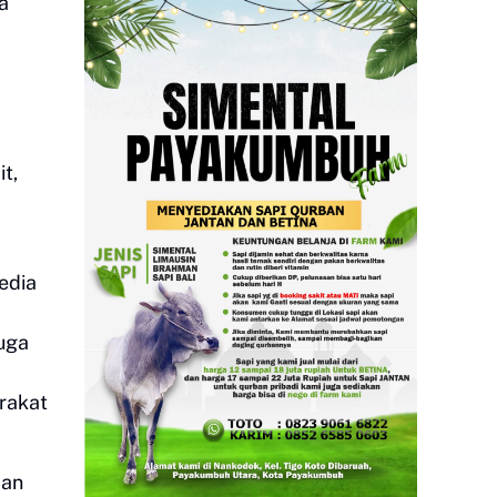
a
t,
edia
juga
arakat
dan