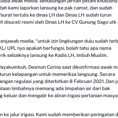
epada awak media, sehubungan jeritan petani khususny
dah kami laporkan lansung ke pak camat, dan sudah
urat tertulis ke dinas LH dan Dinas LH sudah turun
ah disurati resmi oleh Dinas LH ke CV Gunung Sago utk
njawab media, “untuk izin lingkungan dulu sudah terbi
KL/ UPL nyo apakah berfungsi, boleh tahu apa nama
ik sebaiknya lansung ke Kadis LH, imbuh Muslim.
Payakumbuh, Desmon Corina saat dikonfirmasi awak m
urun kelapangan untuk memeriksa langsung. Secara
engan regulasi yang diterbitkan 8 Februari 2021. Dan 
olaan limbahnya memang ada limpahan air dari bak
keluar dan mengalir ke aliran irigasi pertanian masy
an ke jalur irigasi. Kami sudah memberikan peringatan 