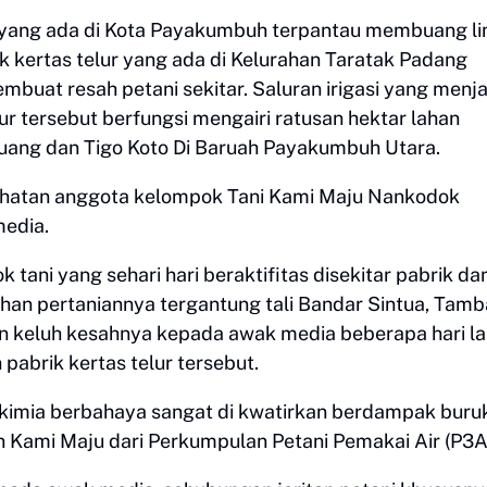
lur yang ada di Kota Payakumbuh terpantau membuang l
ik kertas telur yang ada di Kelurahan Taratak Padang
t resah petani sekitar. Saluran irigasi yang menja
r tersebut berfungsi mengairi ratusan hektar lahan
uang dan Tigo Koto Di Baruah Payakumbuh Utara.
urhatan anggota kelompok Tani Kami Maju Nankodok
media.
 tani yang sehari hari beraktifitas disekitar pabrik da
ahan pertaniannya tergantung tali Bandar Sintua, Tam
 keluh kesahnya kepada awak media beberapa hari la
abrik kertas telur tersebut.
kimia berbahaya sangat di kwatirkan berdampak buru
an Kami Maju dari Perkumpulan Petani Pemakai Air (P3