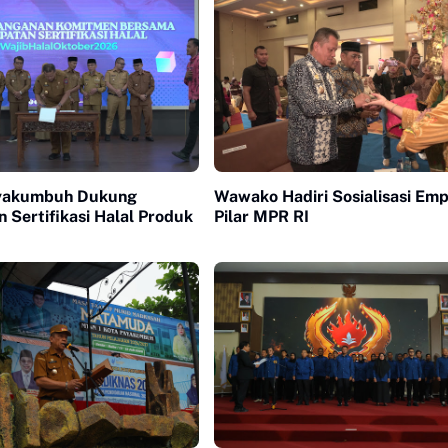
yakumbuh Dukung
Wawako Hadiri Sosialisasi Em
 Sertifikasi Halal Produk
Pilar MPR RI