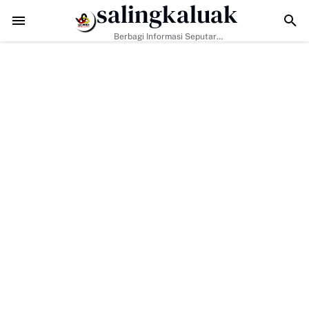
salingkaluak
i Tantangan Era Digital, Arisal Aziz Ajak Masyarakat Perkuat Nilai Em
Berbagi Informasi Seputar
Sumatera Barat Dan Informasi
Umum Lainnya Nasional Maupun
Internasional.