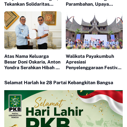
Tekankan Solidaritas
Parambahan, Upaya
Sebagai Kunci
Mitigasi Bencana dan
Kemenangan
Pelestarian Lingkungan
Atas Nama Keluarga
Walikota Payakumbuh
Besar Doni Oskaria, Anton
Apresiasi
Yondra Serahkan Hibah 19
Penyelenggaraan Festival
Hektare Lahan untuk SR
Minangkabau 2026
Selamat Harlah ke 28 Partai Kebangkitan Bangsa