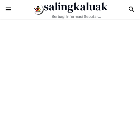
salingkaluak
 Tantangan Era Digital, Arisal Aziz Ajak Masyarakat Perkuat Nilai Em
Berbagi Informasi Seputar
Sumatera Barat Dan Informasi
Umum Lainnya Nasional Maupun
Internasional.