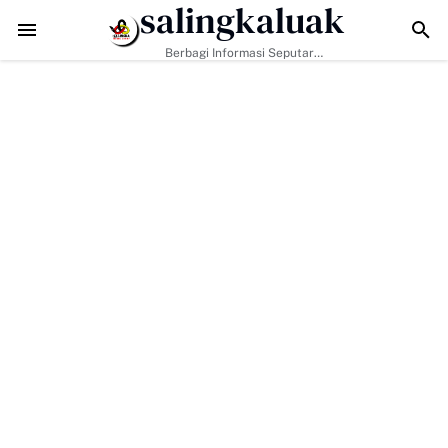
salingkaluak
TMMD ke-129 Tak Hanya Bangun Jalan, Bekali Warga Buluh Ka
Berbagi Informasi Seputar
Sumatera Barat Dan Informasi
Umum Lainnya Nasional Maupun
Internasional.