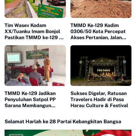
Tim Wasev Kodam
TMMD Ke-129 Kodim
XX/Tuanku Imam Bonjol
0306/50 Kota Percepat
Pastikan TMMD ke-129 di
Akses Pertanian, Jalan
Limapuluh Kota Tepat
Baru Jadi Harapan Petani
Sasaran dan Berkualitas
Limapuluh Kota
TMMD Ke-129 Jadikan
Sukses Digelar, Ratusan
Penyuluhan Satpol PP
Travelers Hadir di Pasa
Sarana Membangun
Harau Culture & Festival
Kesadaran Warga soal
Ketertiban
Selamat Harlah ke 28 Partai Kebangkitan Bangsa