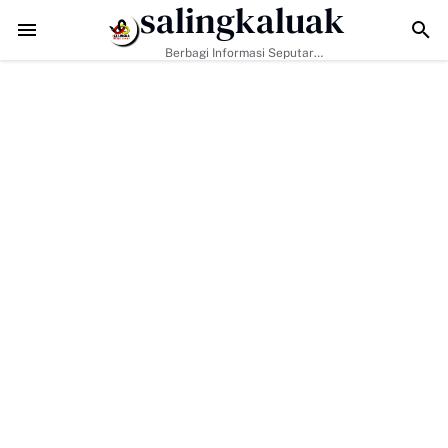
salingkaluak
ntah, H. Ilson Cong Dorong Keluarga dan Masyarakat Jadi Benteng 
Berbagi Informasi Seputar
Sumatera Barat Dan Informasi
Umum Lainnya Nasional Maupun
Internasional.