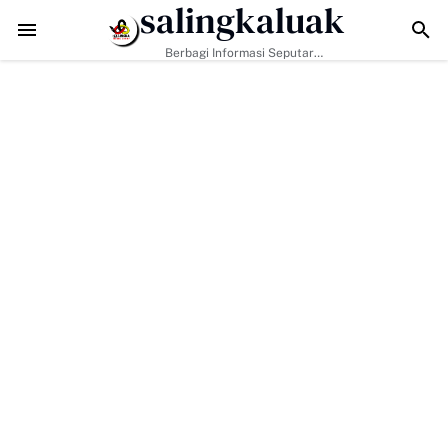
salingkaluak
Data Sosial Jadi Kunci, Hj. Aida Dorong Nagari Aktif Pastikan 
Berbagi Informasi Seputar
Sumatera Barat Dan Informasi
Umum Lainnya Nasional Maupun
Internasional.