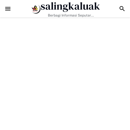
salingkaluak
 TMMD di Buluh Kasok Mulai Terbuka, Harapan Baru bagi Akses Ekono
Berbagi Informasi Seputar
Sumatera Barat Dan Informasi
Umum Lainnya Nasional Maupun
Internasional.