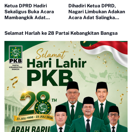
Ketua DPRD Hadiri
Dihadiri Ketua DPRD,
Sekaligus Buka Acara
Nagari Limbukan Adakan
Mambangkik Adat
Acara Adat Salingka
Salingka Nagori di Koto
Nagari Dengan Tema
Nan Godang
Manjapuik Sumando
Selamat Harlah ke 28 Partai Kebangkitan Bangsa