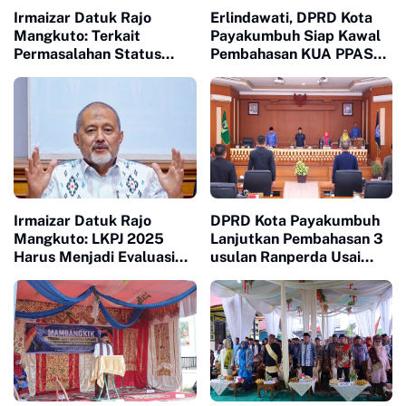
Irmaizar Datuk Rajo
Erlindawati, DPRD Kota
Mangkuto: Terkait
Payakumbuh Siap Kawal
Permasalahan Status
Pembahasan KUA PPAS
Tanah Ulayat dan
APBD 2027
Pembangunan Pusat
Pasar Payakumbuh, DPRD
Siap Memfasilitasi Pihak
Terkait Untuk Duduk Satu
Meja Mencari Jalan
Terbaik
Irmaizar Datuk Rajo
DPRD Kota Payakumbuh
Mangkuto: LKPJ 2025
Lanjutkan Pembahasan 3
Harus Menjadi Evaluasi
usulan Ranperda Usai
Nyata untuk Menjawab
Terima Tanggapan
Lesunya Ekonomi
Walikota Atas Pandangan
Masyarakat
Fraksi fraksi