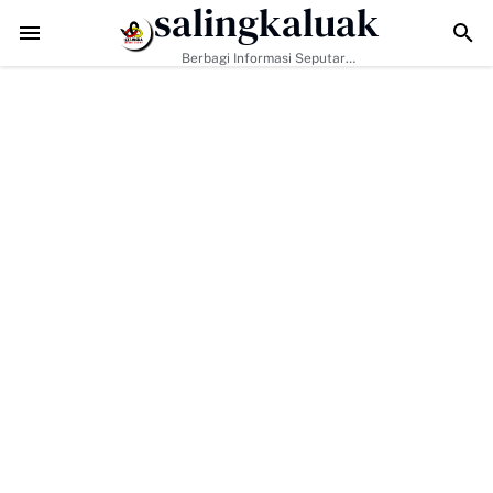
salingkaluak
n Hanya Tugas Pemerintah, H. Ilson Cong Dorong Keluarga dan Masy
Berbagi Informasi Seputar
Sumatera Barat Dan Informasi
Umum Lainnya Nasional Maupun
Internasional.