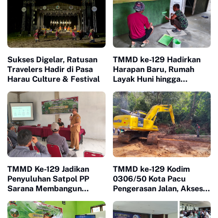
Sukses Digelar, Ratusan
TMMD ke-129 Hadirkan
Travelers Hadir di Pasa
Harapan Baru, Rumah
Harau Culture & Festival
Layak Huni hingga
Layanan Kesehatan Ubah
Kehidupan Warga Buluh
Kasok
TMMD Ke-129 Jadikan
TMMD ke-129 Kodim
Penyuluhan Satpol PP
0306/50 Kota Pacu
Sarana Membangun
Pengerasan Jalan, Akses
Kesadaran Warga soal
Warga Harau Kian
Ketertiban
Mendekati Tuntas