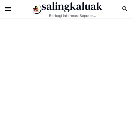
salingkaluak
Bukan Hanya Tugas Pemerintah, H. Ilson Cong Dorong Keluarga dan
Berbagi Informasi Seputar
Sumatera Barat Dan Informasi
Umum Lainnya Nasional Maupun
Internasional.