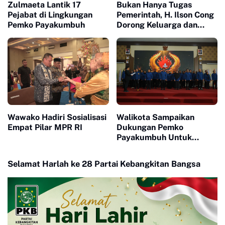
Zulmaeta Lantik 17
Bukan Hanya Tugas
Pejabat di Lingkungan
Pemerintah, H. Ilson Cong
Pemko Payakumbuh
Dorong Keluarga dan
Masyarakat Jadi Benteng
Perlindungan Perempuan
dan Anak
Wawako Hadiri Sosialisasi
Walikota Sampaikan
Empat Pilar MPR RI
Dukungan Pemko
Payakumbuh Untuk
Pengurus Baru KONI Kota
Payakumbuh periode
Selamat Harlah ke 28 Partai Kebangkitan Bangsa
2026-2030