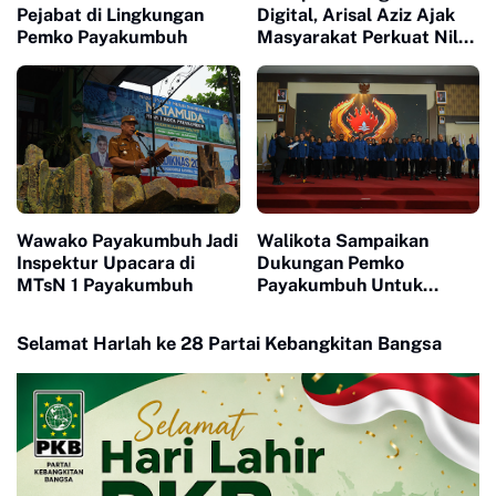
Pejabat di Lingkungan
Digital, Arisal Aziz Ajak
Pemko Payakumbuh
Masyarakat Perkuat Nilai
Empat Pilar MPR RI
Wawako Payakumbuh Jadi
Walikota Sampaikan
Inspektur Upacara di
Dukungan Pemko
MTsN 1 Payakumbuh
Payakumbuh Untuk
Pengurus Baru KONI Kota
Payakumbuh periode
Selamat Harlah ke 28 Partai Kebangkitan Bangsa
2026-2030