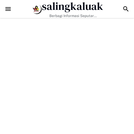
salingkaluak
Data Sosial Jadi Kunci, Hj. Aida Dorong Nagari Aktif Pastikan Wa
Berbagi Informasi Seputar
Sumatera Barat Dan Informasi
Umum Lainnya Nasional Maupun
Internasional.