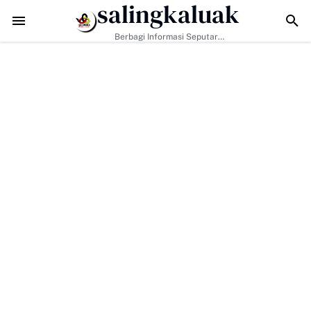
salingkaluak
MMD di Buluh Kasok Mulai Terbuka, Harapan Baru bagi Akses Ekonomi
Berbagi Informasi Seputar
Sumatera Barat Dan Informasi
Umum Lainnya Nasional Maupun
Internasional.