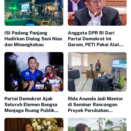
ISI Padang Panjang
Anggota DPR RI Dari
Hadirkan Dialog Seni Nias
Partai Demokrat Ini
dan Minangkabau
Geram, PETI Pakai Alat
Berat di Sumbar Seakan
Tidak Tersentuh Hukum
Partai Demokrat Ajak
Rida Ananda Jadi Mentor
Seluruh Elemen Bangsa
di Seminar Rancangan
Menjaga Ruang Publik
Proyek Perubahan
Yang Kondusif dan
Pelatihan Kepemimpinan
Beradab
Nasional