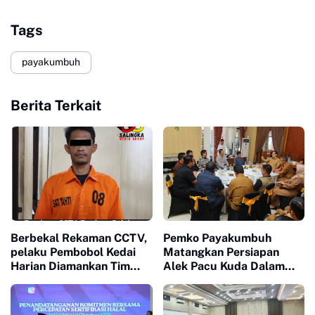
Tags
payakumbuh
Berita Terkait
Berbekal Rekaman CCTV,
Pemko Payakumbuh
pelaku Pembobol Kedai
Matangkan Persiapan
Harian Diamankan Tim
Alek Pacu Kuda Dalam
Satreskrim Polres
Rangka HUT RI ke 81
Payakumbuh