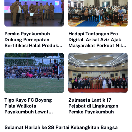
Pemko Payakumbuh
Hadapi Tantangan Era
Dukung Percepatan
Digital, Arisal Aziz Ajak
Sertifikasi Halal Produk
Masyarakat Perkuat Nilai
UMKM
Empat Pilar MPR RI
Tigo Kayo FC Boyong
Zulmaeta Lantik 17
Piala Walikota
Pejabat di Lingkungan
Payakumbuh Lewat
Pemko Payakumbuh
Drama Adu Pinalti
Selamat Harlah ke 28 Partai Kebangkitan Bangsa