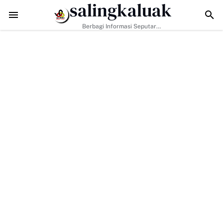
salingkaluak
Tantangan Era Digital, Arisal Aziz Ajak Masyarakat Perkuat Nilai Empa
Berbagi Informasi Seputar
Sumatera Barat Dan Informasi
Umum Lainnya Nasional Maupun
Internasional.